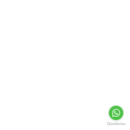
Kasım 2025
Ekim 2025
Eylül 2025
Ağustos 2025
Temmuz 2025
Haziran 2025
Mayıs 2025
Nisan 2025
Mart 2025
Şubat 2025
Ocak 2025