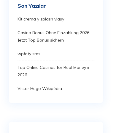
Son Yazılar
Kit crema y splash vlasy
Casino Bonus Ohne Einzahlung 2026
Jetzt Top Bonus sichern
wpłaty sms
Top Online Casinos for Real Money in
2026
Victor Hugo Wikipédia