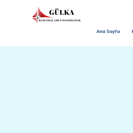
Ana Sayfa