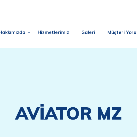
Hakkımızda
Hizmetlerimiz
Galeri
Müşteri Yoru
AVIATOR MZ