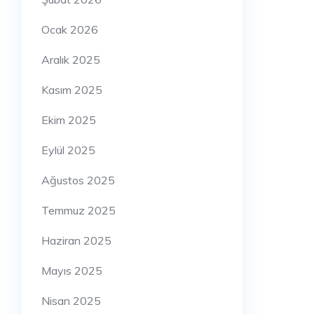
Ocak 2026
Aralık 2025
Kasım 2025
Ekim 2025
Eylül 2025
Ağustos 2025
Temmuz 2025
Haziran 2025
Mayıs 2025
Nisan 2025