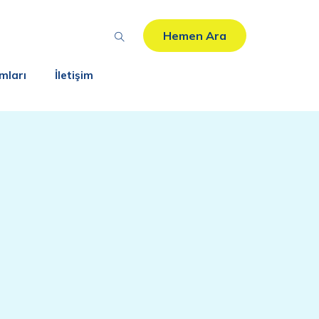
Hemen Ara
mları
İletişim