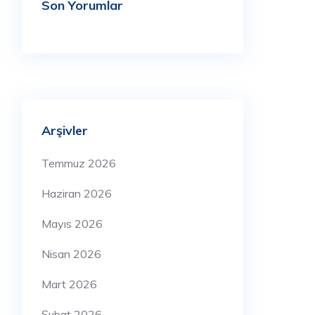
Son Yorumlar
Arşivler
Temmuz 2026
Haziran 2026
Mayıs 2026
Nisan 2026
Mart 2026
Şubat 2026