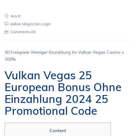
Ara 8
Vulkan Vegas De Login
Comments (
0
)
50 Freispiele Weniger Einzahlung Im Vulkan Vegas Casino +
300%
Vulkan Vegas 25
European Bonus Ohne
Einzahlung 2024 25
Promotional Code
Content