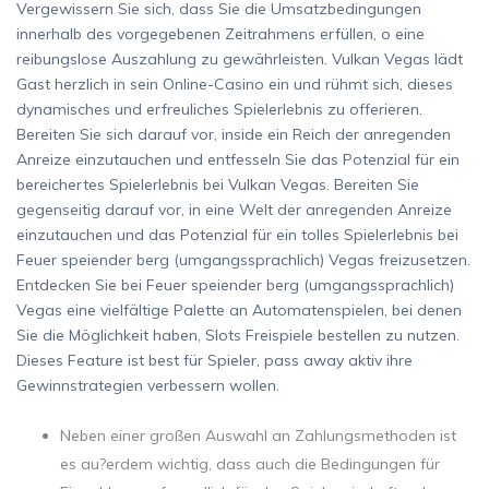
Vergewissern Sie sich, dass Sie die Umsatzbedingungen
innerhalb des vorgegebenen Zeitrahmens erfüllen, o eine
reibungslose Auszahlung zu gewährleisten. Vulkan Vegas lädt
Gast herzlich in sein Online-Casino ein und rühmt sich, dieses
dynamisches und erfreuliches Spielerlebnis zu offerieren.
Bereiten Sie sich darauf vor, inside ein Reich der anregenden
Anreize einzutauchen und entfesseln Sie das Potenzial für ein
bereichertes Spielerlebnis bei Vulkan Vegas. Bereiten Sie
gegenseitig darauf vor, in eine Welt der anregenden Anreize
einzutauchen und das Potenzial für ein tolles Spielerlebnis bei
Feuer speiender berg (umgangssprachlich) Vegas freizusetzen.
Entdecken Sie bei Feuer speiender berg (umgangssprachlich)
Vegas eine vielfältige Palette an Automatenspielen, bei denen
Sie die Möglichkeit haben, Slots Freispiele bestellen zu nutzen.
Dieses Feature ist best für Spieler, pass away aktiv ihre
Gewinnstrategien verbessern wollen.
Neben einer großen Auswahl an Zahlungsmethoden ist
es au?erdem wichtig, dass auch die Bedingungen für