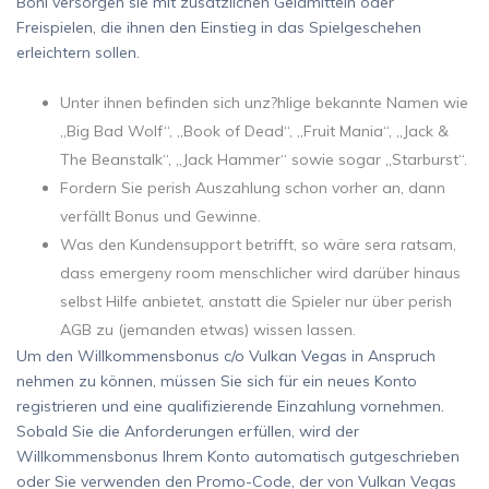
Boni versorgen sie mit zusätzlichen Geldmitteln oder
Freispielen, die ihnen den Einstieg in das Spielgeschehen
erleichtern sollen.
Unter ihnen befinden sich unz?hlige bekannte Namen wie
„Big Bad Wolf“, „Book of Dead“, „Fruit Mania“, „Jack &
The Beanstalk“, „Jack Hammer“ sowie sogar „Starburst“.
Fordern Sie perish Auszahlung schon vorher an, dann
verfällt Bonus und Gewinne.
Was den Kundensupport betrifft, so wäre sera ratsam,
dass emergeny room menschlicher wird darüber hinaus
selbst Hilfe anbietet, anstatt die Spieler nur über perish
AGB zu (jemanden etwas) wissen lassen.
Um den Willkommensbonus c/o Vulkan Vegas in Anspruch
nehmen zu können, müssen Sie sich für ein neues Konto
registrieren und eine qualifizierende Einzahlung vornehmen.
Sobald Sie die Anforderungen erfüllen, wird der
Willkommensbonus Ihrem Konto automatisch gutgeschrieben
oder Sie verwenden den Promo-Code, der von Vulkan Vegas