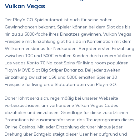
Vulkan Vegas
Der Play’n GO Spielautomat ist auch für seine hohen
Gewinnchancen bekannt. Spieler können bei dem Slot das bis
hin zu zu 5000-fache ihres Einsatzes gewinnen. Vulkan Vegas
Freispiele mit Einzahlung gibt ha sido in Kombination mit dem
Willkommensbonus für Neukunden. Bei jeder ersten Einzahlung
zwischen 10€ und 500€ erhalten Kunden durch neuem Vulkan
Las vegas Konto 70 No cost Spins für living room populären
Play’n MOVE Slot Big Striper Bonanza. Bei jeder zweiten
Einzahlung zwischen 15€ und 500€ erhalten Spieler 30
Freispiele für living area Slotautomaten von Play’n GO.
Daher lohnt sera sich, regelmäßig bei unserer Webseite
vorbeizuschauen, um vorhandene Vulkan Vegas Codes
abzuholen und einzulösen. Grundlage für diese zusätzlichen
Promotions ist zusammenfassend das Treueprogramm dieses
Online Casinos. Mit jeder Einzahlung darüber hinaus jeder
Drehung über Echtgeld steigt dieser User hier aufgrund und