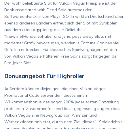
Der wohl beliebteste Slot für Vulkan Vegas Freispiele ist der
Book associated with Dead Spielautomat der
Softwareentwickler von Play’n GO. In wirklich Deutschland aber
ebenso anderen Ländern erfreut sich der Slot mit Symbolen
aus dem alten Ägypten grosser Beliebtheit.”
“[newline]Hundeliebhaber und jene, pass away Slots mit
moderner Grafik bevorzugen, werden is Fortune Canines viel
Gefallen entdecken. Für klassisches Spielvergnügen mit den
von Vulkan Vegas erhaltenen Free Spins sorgt hingegen der
Fire Joker Slot.
Bonusangebot Für Highroller
Außerdem können diejenigen, die einen Vulkan Vegas
Promotional Code verwenden, dieses einem
Willkommensbonus des sogar 200% jeder ersten Einzahlung
profitieren. Zusammenfassend lässt gegenseitig sagen, dass
Vulkan Vegas eine Newsgroup von Anreizen und
Werbeaktionen anbietet, durch dem Ziel, dieses” “Spielerlebnis
für seine Spieler zu optimieren. Promotionscodes sind schnell