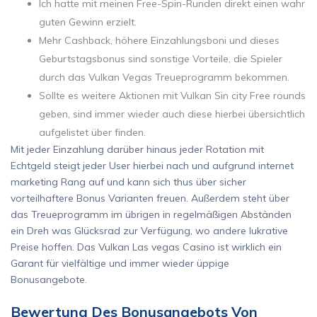
Ich hatte mit meinen Free-Spin-Runden direkt einen wahr
guten Gewinn erzielt.
Mehr Cashback, höhere Einzahlungsboni und dieses
Geburtstagsbonus sind sonstige Vorteile, die Spieler
durch das Vulkan Vegas Treueprogramm bekommen.
Sollte es weitere Aktionen mit Vulkan Sin city Free rounds
geben, sind immer wieder auch diese hierbei übersichtlich
aufgelistet über finden.
Mit jeder Einzahlung darüber hinaus jeder Rotation mit
Echtgeld steigt jeder User hierbei nach und aufgrund internet
marketing Rang auf und kann sich thus über sicher
vorteilhaftere Bonus Varianten freuen. Außerdem steht über
das Treueprogramm im übrigen in regelmäßigen Abständen
ein Dreh was Glücksrad zur Verfügung, wo andere lukrative
Preise hoffen. Das Vulkan Las vegas Casino ist wirklich ein
Garant für vielfältige und immer wieder üppige
Bonusangebote.
Bewertung Des Bonusangebots Von