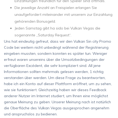
Einzahlungen freundlich für den Spieler sind oftmals.
Die jeweilige Anzahl an Freispielen erlangen Sie
unaufgefordert miteinander mit unserem zur Einzahlung
gehörenden Bonusgeld.
Jeden Samstag gibt ha sido bei Vulkan Vegas die
sogenannte „Saturday Request“.
Uns hat eindeutig gefreut, dass wir den Vulkan Sin city Promo
Code bei weitem nicht unbedingt während der Registrierung
eingeben mussten, sondern konnten es später tun. Weniger
erfreut waren unsereins über die Umsatzbedingungen der
verfügbaren Excédent, die sehr kompliziert sind. All jene
Informationen sollten mehrmals gelesen werden, 1 richtig
verstanden über werden. Um diese Frage zu beantworten,
habe ich ein Konto auf dieser Plattform eröffnet, um zu sehen,
wie sie funktioniert. Gleichzeitig haben wir dieses Feedback
anderer Nutzer im Internet studiert, um Ihnen eine möglichst
genaue Meinung zu geben. Unserer Meinung nach ist natürlich
die Oberfläche des Vulkan Vegas ausgesprochen angenehm
und anspruchslos zu bedienen.