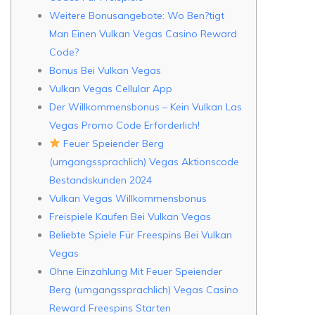
Weitere Bonusangebote: Wo Ben?tigt
Man Einen Vulkan Vegas Casino Reward
Code?
Bonus Bei Vulkan Vegas
Vulkan Vegas Cellular App
Der Willkommensbonus – Kein Vulkan Las
Vegas Promo Code Erforderlich!
Feuer Speiender Berg
(umgangssprachlich) Vegas Aktionscode
Bestandskunden 2024
Vulkan Vegas Willkommensbonus
Freispiele Kaufen Bei Vulkan Vegas
Beliebte Spiele Für Freespins Bei Vulkan
Vegas
Ohne Einzahlung Mit Feuer Speiender
Berg (umgangssprachlich) Vegas Casino
Reward Freespins Starten