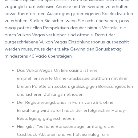
zugänglich, um exklusive Anreize und Verwenden zu erhalten
sowie therefore den Ausprägung jeder eigenen Spielaktivitäten
zu erhöhen. Stellen Sie sicher, wenn Sie nicht übersehen, pass
away potenziellen Perspektiven darüber hinaus Vorteile, die
durch Vulkan Vegas verfügbar sind oftmals. Damit der
gutgeschriebene Vulkan Vegas Einzahlungsbonus ausbezahlt
werden muss, muss der erzielte Gewinn den Bonusbetrag
mindestens 40 Vacio übersteigen.
Das VulkanVegas On line casino ist eine
empfehlenswerte Online-Glücksspielplattform mit ihrer
breiten Palette an Zocken, großzügigen Bonusangeboten
und sicheren Zahlungsmethoden.
Der Registrierungsbonus in Form von 25 € ohne
Einzahlung wird sofort nach der erfolgreichen Handy-
Bestätigung gutgeschrieben.
Hier gibt” “es hohe Bonusbeträge, umfangreiche
Cashback-Aktionen und verhältnismäßig faire