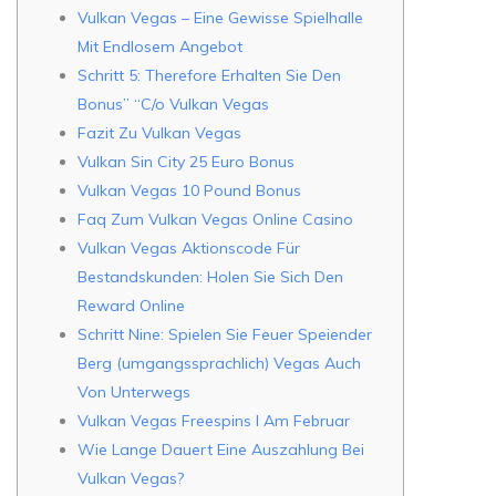
Vulkan Vegas – Eine Gewisse Spielhalle
Mit Endlosem Angebot
Schritt 5: Therefore Erhalten Sie Den
Bonus” “C/o Vulkan Vegas
Fazit Zu Vulkan Vegas
Vulkan Sin City 25 Euro Bonus
Vulkan Vegas 10 Pound Bonus
Faq Zum Vulkan Vegas Online Casino
Vulkan Vegas Aktionscode Für
Bestandskunden: Holen Sie Sich Den
Reward Online
Schritt Nine: Spielen Sie Feuer Speiender
Berg (umgangssprachlich) Vegas Auch
Von Unterwegs
Vulkan Vegas Freespins I Am Februar
Wie Lange Dauert Eine Auszahlung Bei
Vulkan Vegas?