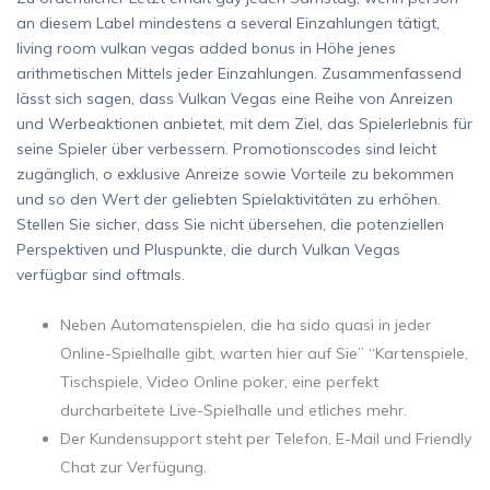
an diesem Label mindestens a several Einzahlungen tätigt,
living room vulkan vegas added bonus in Höhe jenes
arithmetischen Mittels jeder Einzahlungen. Zusammenfassend
lässt sich sagen, dass Vulkan Vegas eine Reihe von Anreizen
und Werbeaktionen anbietet, mit dem Ziel, das Spielerlebnis für
seine Spieler über verbessern. Promotionscodes sind leicht
zugänglich, o exklusive Anreize sowie Vorteile zu bekommen
und so den Wert der geliebten Spielaktivitäten zu erhöhen.
Stellen Sie sicher, dass Sie nicht übersehen, die potenziellen
Perspektiven und Pluspunkte, die durch Vulkan Vegas
verfügbar sind oftmals.
Neben Automatenspielen, die ha sido quasi in jeder
Online-Spielhalle gibt, warten hier auf Sie” “Kartenspiele,
Tischspiele, Video Online poker, eine perfekt
durcharbeitete Live-Spielhalle und etliches mehr.
Der Kundensupport steht per Telefon, E-Mail und Friendly
Chat zur Verfügung.